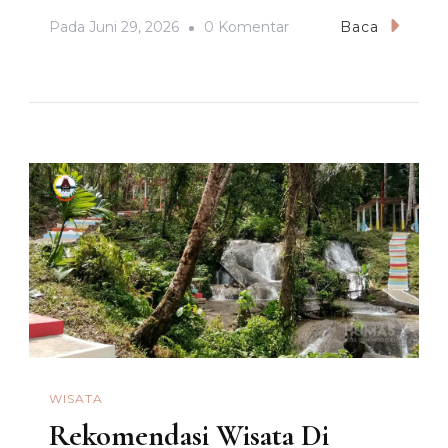
Pada
Pada
Juni 29, 2026
0 Komentar
Baca
Daftar
Kuliner
Olahan
Ayam
Paling
Khas
Negara
Populer
WISATA
Rekomendasi Wisata Di