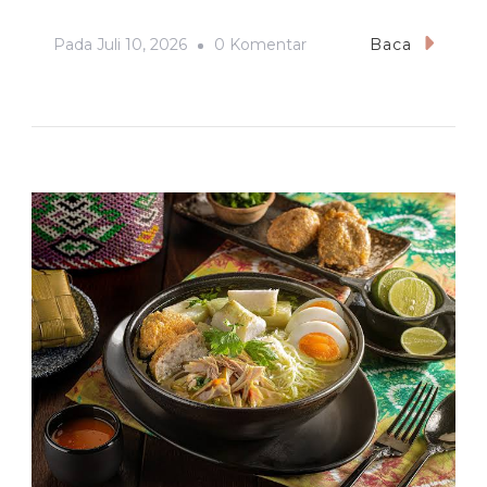
Pada
Pada
Juli 10, 2026
0 Komentar
Baca
Hidangan
Tradisional
Di
La
Paz
Yang
Menggugah
Selera