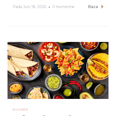
Pada
Pada
Juni 18, 2026
0 Komentar
Baca
Rekomendasi
Wisata
Terindah
Di
Pematang
Siantar
KULINER