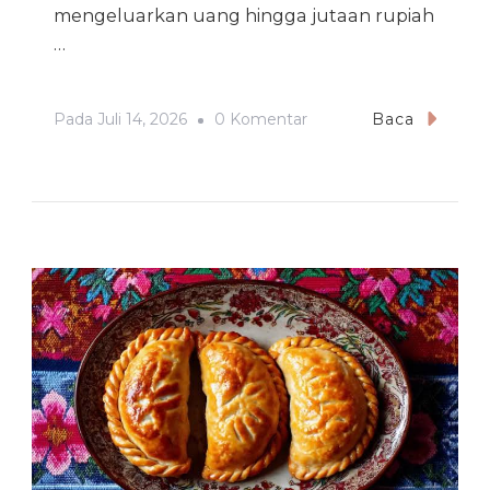
mengeluarkan uang hingga jutaan rupiah
…
Pada
Pada
Juli 14, 2026
0 Komentar
Baca
Daftar
Hobi
Kamu
Yang
Bisa
Berubah
Menjadi
Keuntungan