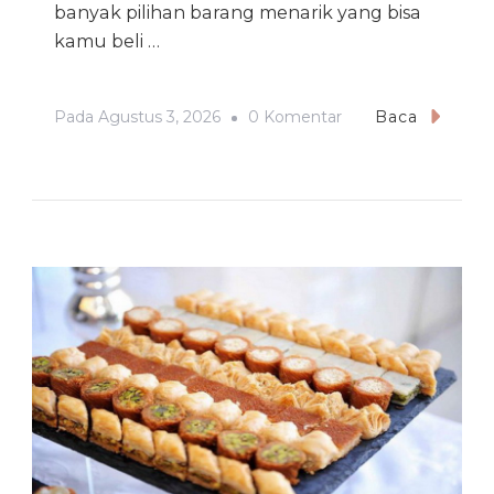
banyak pilihan barang menarik yang bisa
kamu beli …
Pada
Pada
Agustus 3, 2026
0 Komentar
Baca
Oleh-
Oleh
Khas
Dubai
Yang
Wajib
Untuk
Di
Beli