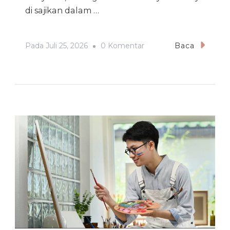
di sajikan dalam …
Pada
Pada
Juli 25, 2026
0 Komentar
Baca
Hidangan
Khas
Arab
Yang
Menggoda
Selera