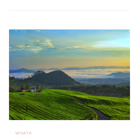
Wisata
Di
Gunungsitoli
Yang
Terindah
WISATA