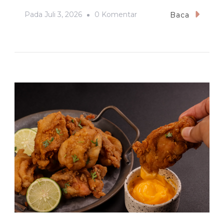
Pada
Pada
Juli 3, 2026
0 Komentar
Baca
Hidangan
Khas
Banjar
Yang
Menggugah
Selera