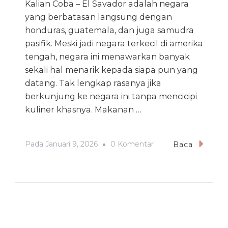
Kalian Coba – El Savador adalah negara
yang berbatasan langsung dengan
honduras, guatemala, dan juga samudra
pasifik. Meski jadi negara terkecil di amerika
tengah, negara ini menawarkan banyak
sekali hal menarik kepada siapa pun yang
datang. Tak lengkap rasanya jika
berkunjung ke negara ini tanpa mencicipi
kuliner khasnya. Makanan …
Pada
Pada
Januari 9, 2026
0 Komentar
Baca
Makanan
Khas
El
Salvador
Yang