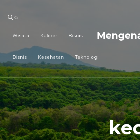
Cari
Mengena
Wisata
Kuliner
Bisnis
Bisnis
Kesehatan
Teknologi
ke