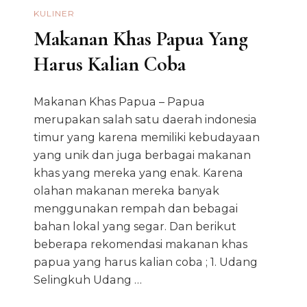
KULINER
Makanan Khas Papua Yang
Harus Kalian Coba
Makanan Khas Papua – Papua
merupakan salah satu daerah indonesia
timur yang karena memiliki kebudayaan
yang unik dan juga berbagai makanan
khas yang mereka yang enak. Karena
olahan makanan mereka banyak
menggunakan rempah dan bebagai
bahan lokal yang segar. Dan berikut
beberapa rekomendasi makanan khas
papua yang harus kalian coba ; 1. Udang
Selingkuh Udang …