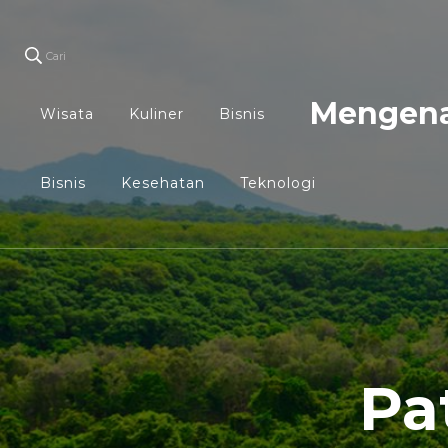
Cari
Mengena
Wisata
Kuliner
Bisnis
Bisnis
Kesehatan
Teknologi
Pa