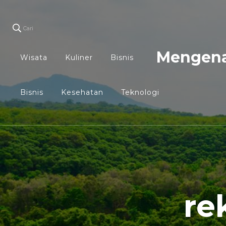
Cari
Mengena
Wisata
Kuliner
Bisnis
Bisnis
Kesehatan
Teknologi
re