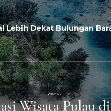
l Lebih Dekat Bulungan Bar
WISATA
si Wisata Pulau di