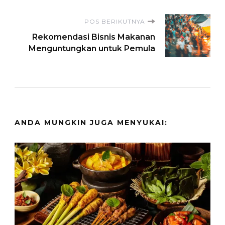
POS BERIKUTNYA
Rekomendasi Bisnis Makanan
Menguntungkan untuk Pemula
ANDA MUNGKIN JUGA MENYUKAI: