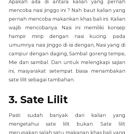
Apakah ada di antara kalian yang pernah
mencoba nasi jinggo ini ? Nah baut kalian yang
pernah mencoba makankan khas bali ini. Kalian
wajib mencobanya. Nasi ini memiliki konsep
hampir mirip dengan nasi kucing. pada
umumnya nasi jinggo di isi dengan, Nasi yang di
campur dengan daging, Sambal goreng tempe,
Mie dan sambal. Dan untuk melengkapi sajian
ini, masyarakat setempat biasa menambakan
sate lilit sebagai tambahan.
3. Sate Lilit
Pasti sudah banyak dari kalian yang
mengetahui sate lilit bukan. Sate lilit
merupakan salah satu makanan khas bali yang