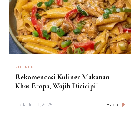
KULINER
Rekomendasi Kuliner Makanan
Khas Eropa, Wajib Dicicipi!
Pada
Juli 11, 2025
Baca