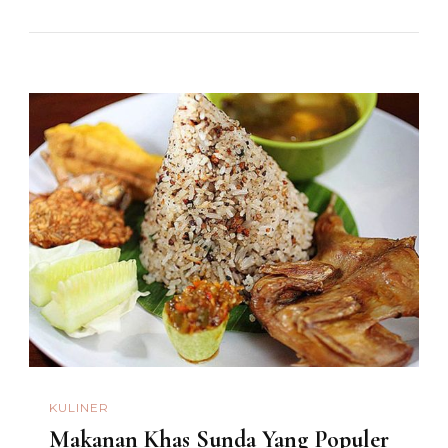
KULINER
Makanan Khas Sunda Yang Populer