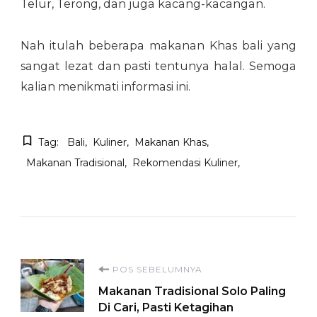
Telur, Terong, dan juga kacang-kacangan.
Nah itulah beberapa makanan Khas bali yang
sangat lezat dan pasti tentunya halal. Semoga
kalian menikmati informasi ini.
Tag:
Bali
Kuliner
Makanan Khas
Makanan Tradisional
Rekomendasi Kuliner
Navigasi
POS SEBELUMNYA
Makanan Tradisional Solo Paling
Artikel
Di Cari, Pasti Ketagihan