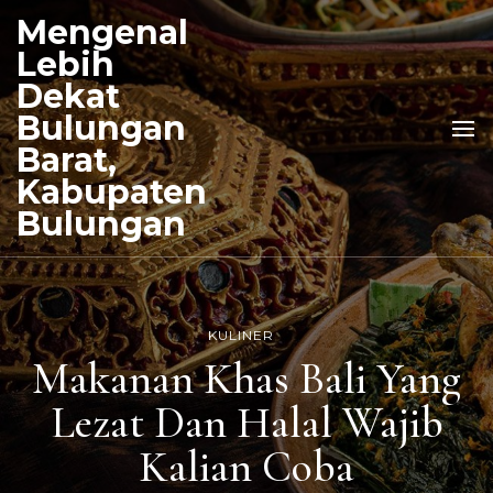
Mengenal
Lebih
Dekat
Bulungan
Barat,
Kabupaten
Bulungan
KULINER
Makanan Khas Bali Yang
Lezat Dan Halal Wajib
Kalian Coba