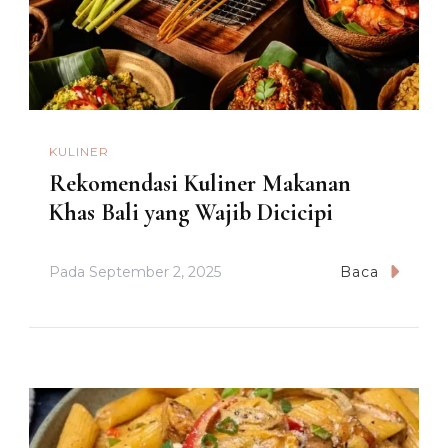
KULINER
Rekomendasi Kuliner Makanan
Khas Bali yang Wajib Dicicipi
Pada
September 2, 2025
Baca